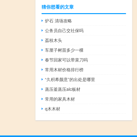
猜你想看的文章
炉石 清场攻略
公务员自己交社保吗
荔枝木头
车厘子树苗多少一棵
春节回家可以带菜刀吗
常用木材价格排行榜
“久积希颜意”的出处是哪里
蒸压釜蒸压alc板材
常用的家具木材
q木木材