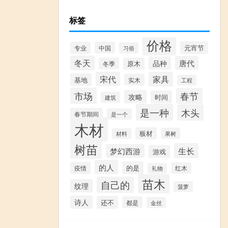
标签
价格
元宵节
专业
中国
习俗
冬天
唐代
品种
冬季
原木
宋代
家具
基地
实木
工程
市场
春节
攻略
时间
建筑
是一种
木头
春节期间
是一个
木材
板材
果树
材料
树苗
生长
梦幻西游
游戏
的人
的是
疫情
红木
礼物
苗木
自己的
纹理
菠萝
诗人
还不
都是
金丝