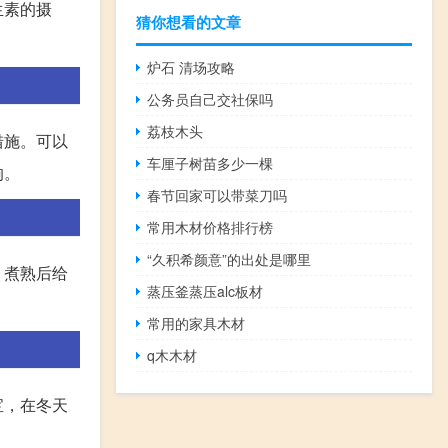
生素的摄
猜你想看的文章
炉石 清场攻略
公务员自己交社保吗
荔枝木头
措施。可以
车厘子树苗多少一棵
响。
春节回家可以带菜刀吗
常用木材价格排行榜
“久积希颜意”的出处是哪里
，煮熟后给
蒸压釜蒸压alc板材
常用的家具木材
q木木材
宝，在冬天