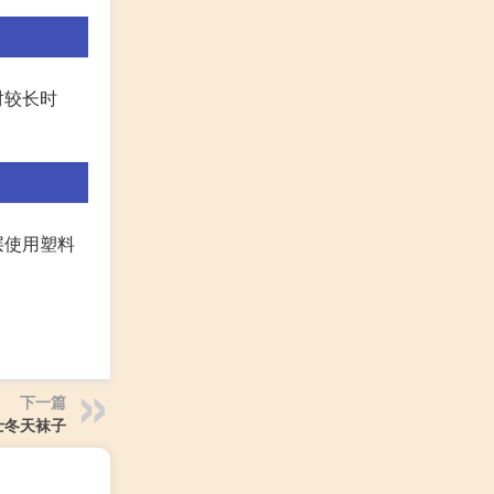
对较长时
层使用塑料
下一篇
士冬天袜子