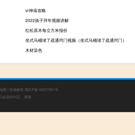
vr神庙攻略
2022孩子拜年视频讲解
红松原木每立方米报价
坐式马桶堵了疏通窍门视频（坐式马桶堵了疏通窍门）
木材染色
地图
|
疑难解答
鄂ICP备10007061号
，我们会及时纠正，谢谢