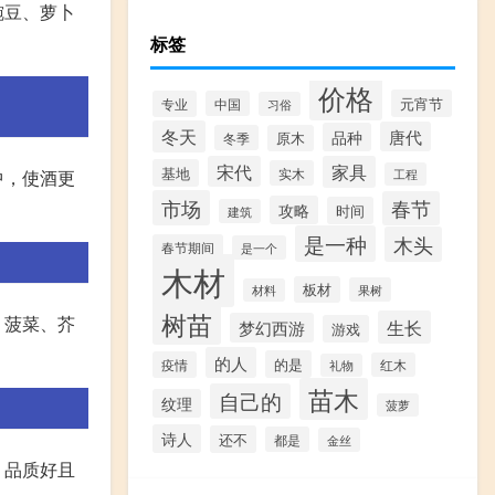
豌豆、萝卜
标签
价格
元宵节
专业
中国
习俗
冬天
唐代
品种
冬季
原木
宋代
家具
基地
实木
中，使酒更
工程
市场
春节
攻略
时间
建筑
是一种
木头
春节期间
是一个
木材
板材
果树
材料
树苗
、菠菜、芥
生长
梦幻西游
游戏
的人
的是
疫情
红木
礼物
苗木
自己的
纹理
菠萝
诗人
还不
都是
金丝
，品质好且