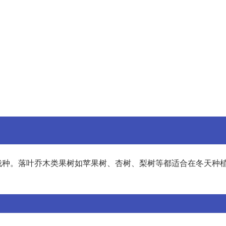
栽种。落叶乔木类果树如苹果树、杏树、梨树等都适合在冬天种