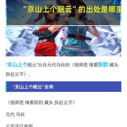
京山
上个
阳韵
“
眠云”出自元代马钰的《报师恩 继重
藏头
拆起云字》。
“京山上个眠云”全诗
《报师恩 继重阳韵 藏头 拆起云字》
元代 马钰
云言语已曾闻。