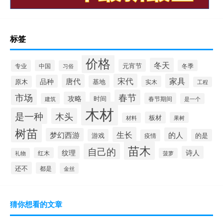
标签
价格
冬天
元宵节
专业
中国
冬季
习俗
宋代
家具
唐代
品种
基地
原木
实木
工程
市场
春节
攻略
时间
春节期间
建筑
是一个
木材
是一种
木头
板材
果树
材料
树苗
生长
的人
梦幻西游
游戏
的是
疫情
苗木
自己的
纹理
诗人
红木
礼物
菠萝
还不
都是
金丝
猜你想看的文章