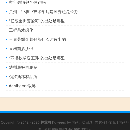
拜年表情包可保存吗
贵州工业职业技术学院是民办还是公办
“任彼桑田变沧海”的出处是哪里
工程苗木绿化
王者荣耀金牌银牌什么时候出的
果树苗多少钱
“不堪秋草送王孙”的出处是哪里
泸州最好的职高
俄罗斯木材品牌
deathgear攻略
Copyright © 2012 - 2026
林业网
Powered by
网站分类目录
|
精选推荐文章
|
网站地
图
|
疑难解答
鄂ICP备10007061号