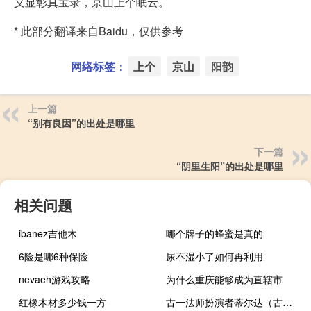
义显彰真宝录，京山上个眠云。
* 此部分翻译来自Baidu，仅供参考
网络标签：
上个
京山
阳韵
上一篇
“别有良因”的出处是哪里
下一篇
“阴里生阳”的出处是哪里
相关问题
ibanez吉他木
哪个牌子的蜂蜜是真的
6险是哪6种保险
尿不湿小了如何再利用
nevaeh游戏攻略
为什么重庆能够成为直辖市
红橡木材多少钱一方
古一法师扮演者蒂尔达（古一法师扮演者）