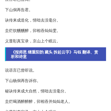
下山侗再告君。
诀传来成造化，情咄去没毫分。
圭烂饮醺醺醉，卯相吞灿灿雯。
义显彰真宝录，京山上个眠云。
《报师恩 继重阳韵 藏头 拆起云字》马钰 翻译、赏
析和诗意
说语言已曾听说。
下山杨侗再告诉你。
秘诀传来成大自然，情咄去没毫分。
圭烂喝酒醉醉醉，卯相吞并灿灿老人。