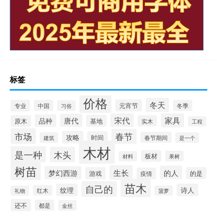
标签
价格
冬天
元宵节
专业
中国
冬季
习俗
宋代
家具
唐代
品种
基地
原木
实木
工程
市场
春节
攻略
时间
春节期间
建筑
是一个
木材
是一种
木头
板材
果树
材料
树苗
生长
的人
梦幻西游
游戏
的是
疫情
苗木
自己的
纹理
诗人
红木
礼物
菠萝
还不
都是
金丝