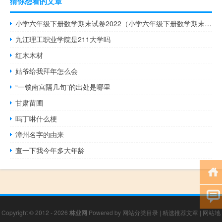
猜你想看的文章
小学六年级下册数学期末试卷2022（小学六年级下册数学期末试卷）
九江理工职业学院是211大学吗
红木木材
姑爷给我拜年怎么会
“一锁南宫隔几旬”的出处是哪里
甘肃苗圃
吗丁啉什么梗
漳州名字的由来
查一下我今年多大年龄
Copyright © 2012 - 2026
林业网
Powered by
网站分类目录
|
精选推荐文章
|
网站地