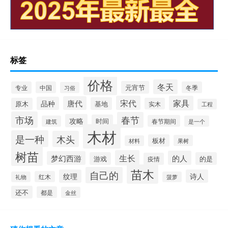
标签
价格
冬天
元宵节
专业
中国
冬季
习俗
宋代
家具
唐代
品种
基地
原木
实木
工程
市场
春节
攻略
时间
春节期间
建筑
是一个
木材
是一种
木头
板材
果树
材料
树苗
生长
的人
梦幻西游
游戏
的是
疫情
苗木
自己的
纹理
诗人
红木
礼物
菠萝
还不
都是
金丝