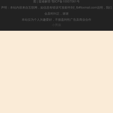
图
|
疑难解答
鄂ICP备10007061号
声明：本站内容来自互联网，如信息有错误可发邮件到f_fb#foxmail.com说明，我们
会及时纠正，谢谢
本站仅为个人兴趣爱好，不接盈利性广告及商业合作
小男孩