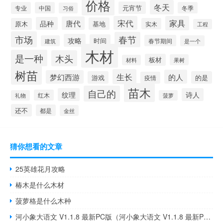
价格
冬天
元宵节
专业
中国
冬季
习俗
宋代
家具
唐代
品种
基地
原木
实木
工程
市场
春节
攻略
时间
春节期间
建筑
是一个
木材
是一种
木头
板材
果树
材料
树苗
生长
的人
梦幻西游
游戏
的是
疫情
苗木
自己的
纹理
诗人
红木
礼物
菠萝
还不
都是
金丝
猜你想看的文章
25英雄花月攻略
椿木是什么木材
菠萝格是什么木种
河小象大语文 V1.1.8 最新PC版（河小象大语文 V1.1.8 最新PC版功能简介）