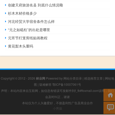
创建天府旅游名县 到底什么情况嘞
杉木木材价格多少
河北经贸大学宿舍条件怎么样
“元之如砥柱”的出处是哪里
元宵节灯笼剪纸贴画教程
黄花梨木头重吗
Copyright © 2012 - 2026
林业网
Powered by
网站分类目录
|
精选推荐文章
|
网站地
图
|
疑难解答
鄂ICP备10007061号
声明：本站内容来自互联网，如信息有错误可发邮件到f_fb#foxmail.com说明，我们
会及时纠正，谢谢
本站仅为个人兴趣爱好，不接盈利性广告及商业合作
小男孩