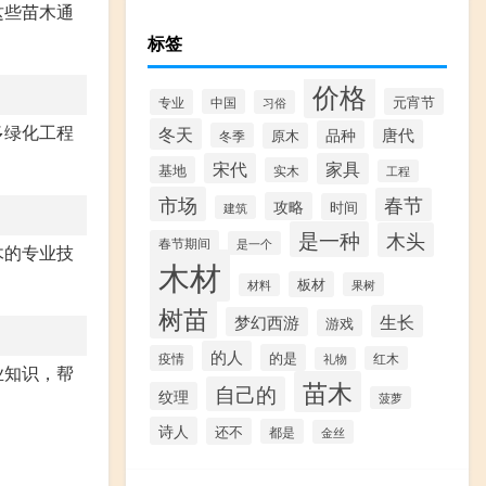
这些苗木通
标签
价格
元宵节
专业
中国
习俗
多绿化工程
冬天
唐代
品种
冬季
原木
宋代
家具
基地
实木
工程
市场
春节
攻略
时间
建筑
是一种
木头
春节期间
是一个
木的专业技
木材
板材
果树
材料
树苗
生长
梦幻西游
游戏
的人
的是
疫情
红木
礼物
业知识，帮
苗木
自己的
纹理
菠萝
诗人
还不
都是
金丝