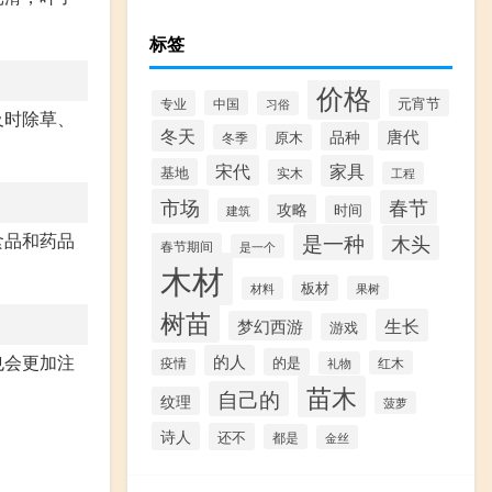
标签
价格
元宵节
专业
中国
习俗
及时除草、
冬天
唐代
品种
冬季
原木
宋代
家具
基地
实木
工程
市场
春节
攻略
时间
建筑
是一种
食品和药品
木头
春节期间
是一个
木材
板材
果树
材料
树苗
生长
梦幻西游
游戏
的人
也会更加注
的是
疫情
红木
礼物
苗木
自己的
纹理
菠萝
诗人
还不
都是
金丝