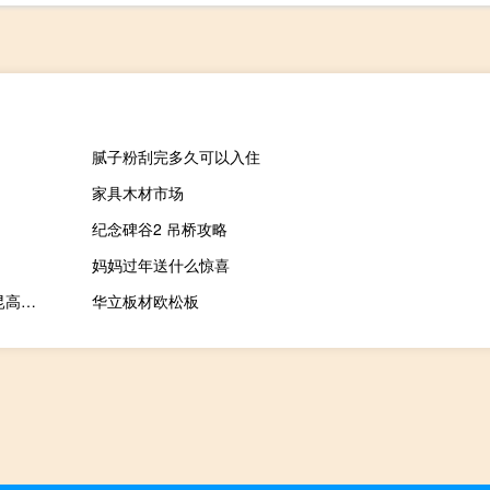
腻子粉刮完多久可以入住
家具木材市场
纪念碑谷2 吊桥攻略
妈妈过年送什么惊喜
2023-11-17 21:07： 路况信息：2023年11月17日21时05分，沪昆高速潭邵段水府收费站附近以东K1135处东往西因一辆半挂车故障占用应急车道，途经车辆需谨慎慢行。 ​​​
华立板材欧松板