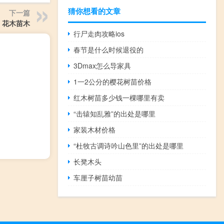
猜你想看的文章
下一篇
花木苗木
行尸走肉攻略ios
春节是什么时候退役的
3Dmax怎么导家具
1一2公分的樱花树苗价格
红木树苗多少钱一棵哪里有卖
“击辕知乱雅”的出处是哪里
家装木材价格
“杜牧古调诗吟山色里”的出处是哪里
长凳木头
车厘子树苗幼苗