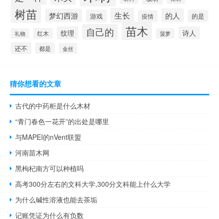
树苗
生长
的人
梦幻西游
游戏
的是
疫情
苗木
自己的
纹理
诗人
红木
礼物
菠萝
还不
都是
金丝
猜你想看的文章
古代的中药柜是什么木材
“青门春色一花开”的出处是哪里
与MAPEI的nVent联盟
河南苗木网
黑枸杞南方可以种植吗
高考300分左右的文科大学,300分文科能上什么大学
为什么碱性溶液也能去茶垢
记账凭证为什么有负数