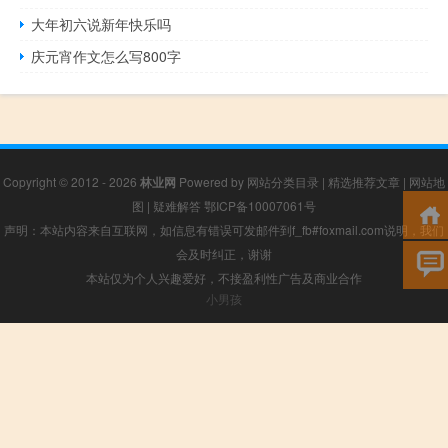
大年初六说新年快乐吗
庆元宵作文怎么写800字
Copyright © 2012 - 2026
林业网
Powered by
网站分类目录
|
精选推荐文章
|
网站地
图
|
疑难解答
鄂ICP备10007061号
声明：本站内容来自互联网，如信息有错误可发邮件到f_fb#foxmail.com说明，我们
会及时纠正，谢谢
本站仅为个人兴趣爱好，不接盈利性广告及商业合作
小男孩