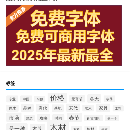
标签
价格
冬天
元宵节
专业
中国
冬季
习俗
宋代
家具
唐代
品种
基地
原木
实木
工程
市场
春节
攻略
时间
春节期间
建筑
是一个
木材
是一种
木头
板材
果树
材料