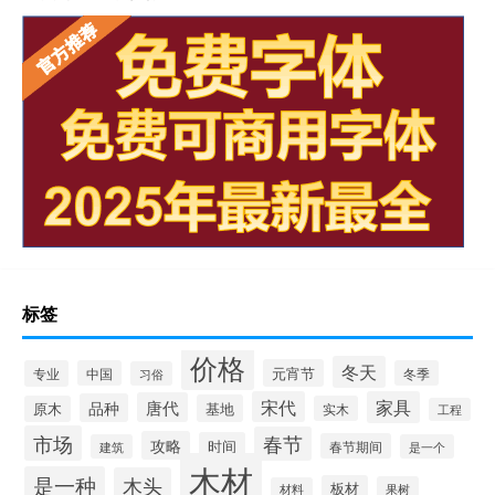
标签
价格
冬天
元宵节
专业
中国
冬季
习俗
宋代
家具
唐代
品种
基地
原木
实木
工程
市场
春节
攻略
时间
春节期间
建筑
是一个
木材
是一种
木头
板材
果树
材料