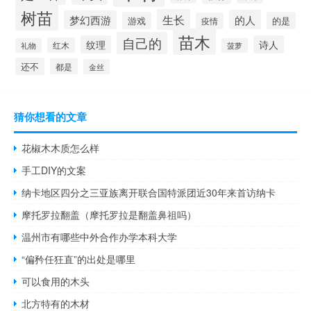
树苗
生长
的人
梦幻西游
游戏
的是
疫情
苗木
自己的
纹理
诗人
红木
礼物
菠萝
还不
都是
金丝
猜你想看的文章
花椒木木质怎么样
手工DIY的文案
纳卡地区四分之三亚族离开联合国特派团近30年来首访纳卡
摩托罗拉翻盖（摩托罗拉是翻盖鼻祖吗）
温州市有哪些中外合作办学本科大学
“偏矜任狂直”的出处是哪里
可以食用的木头
北方特有的木材