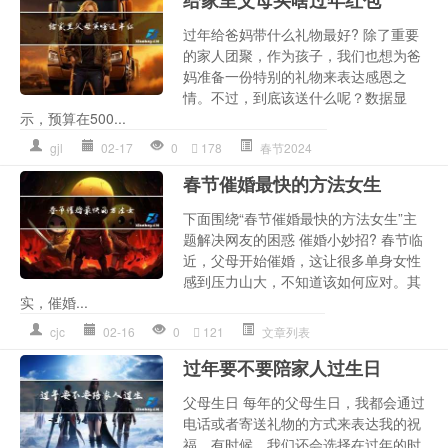
给家里父母买啥过年红包
过年给爸妈带什么礼物最好? 除了重要
的家人团聚，作为孩子，我们也想为爸
妈准备一份特别的礼物来表达感恩之
情。不过，到底该送什么呢？数据显
示，预算在500...
gjl
02-17
0
178
春节2024
春节催婚最快的方法女生
下面围绕“春节催婚最快的方法女生”主
题解决网友的困惑 催婚小妙招? 春节临
近，父母开始催婚，这让很多单身女性
感到压力山大，不知道该如何应对。其
实，催婚...
cjc
02-16
0
121
文章列表
过年要不要陪家人过生日
父母生日 每年的父母生日，我都会通过
电话或者寄送礼物的方式来表达我的祝
福。有时候，我们还会选择在过年的时