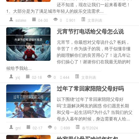
还不知道，现在让我们一起来看看吧！
1、大部分是为了满足城市年轻人的娱乐交流需求...
sslake
04-30
0
901
文章列表
元宵节打电话给父母怎么说
元宵节，你最想对父母说什么? 爸妈，
辛苦了！作为孩子的我，终于似懂非懂
的能理解你们的良苦用心了！这几年让
你们操心了！谢谢你们在我最无助的时
候给予我站...
yxj
02-18
0
444
文章列表
过年了常回家陪陪父母好吗
以下围绕“过年了常回家陪陪父母好
吗”主题解决网友的困惑 你们愿意长期
和父母一起生活吗?为什么? 当我们的父
母步入暮年的时候，身边需要有人给...
gnl
02-17
0
699
春节2024