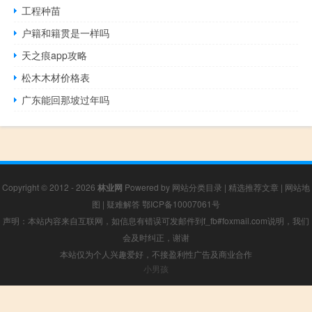
工程种苗
户籍和籍贯是一样吗
天之痕app攻略
松木木材价格表
广东能回那坡过年吗
Copyright © 2012 - 2026
林业网
Powered by
网站分类目录
|
精选推荐文章
|
网站地
图
|
疑难解答
鄂ICP备10007061号
声明：本站内容来自互联网，如信息有错误可发邮件到f_fb#foxmail.com说明，我们
会及时纠正，谢谢
本站仅为个人兴趣爱好，不接盈利性广告及商业合作
小男孩