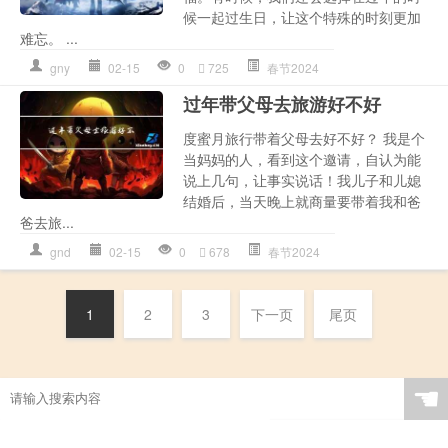
候一起过生日，让这个特殊的时刻更加
难忘。 ...
gny
02-15
0
725
春节2024
过年带父母去旅游好不好
度蜜月旅行带着父母去好不好？ 我是个
当妈妈的人，看到这个邀请，自认为能
说上几句，让事实说话！我儿子和儿媳
结婚后，当天晚上就商量要带着我和爸
爸去旅...
gnd
02-15
0
678
春节2024
1
2
3
下一页
尾页
☚