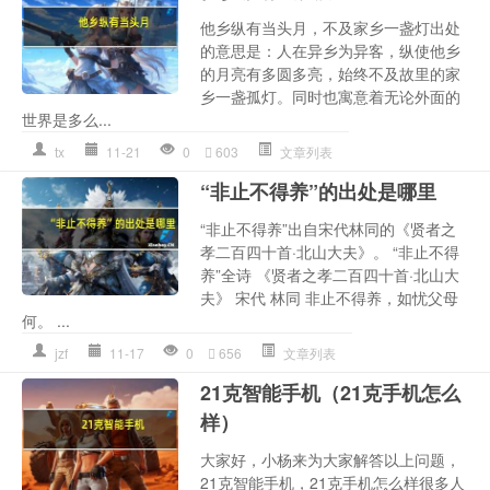
他乡纵有当头月，不及家乡一盏灯出处
的意思是：人在异乡为异客，纵使他乡
的月亮有多圆多亮，始终不及故里的家
乡一盏孤灯。同时也寓意着无论外面的
世界是多么...
tx
11-21
0
603
文章列表
“非止不得养”的出处是哪里
“非止不得养”出自宋代林同的《贤者之
孝二百四十首·北山大夫》。 “非止不得
养”全诗 《贤者之孝二百四十首·北山大
夫》 宋代 林同 非止不得养，如忧父母
何。 ...
jzf
11-17
0
656
文章列表
21克智能手机（21克手机怎么
样）
大家好，小杨来为大家解答以上问题，
21克智能手机，21克手机怎么样很多人