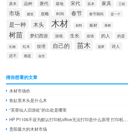
宋代
家具
唐代
品种
基地
原木
实木
工程
市场
春节
攻略
时间
春节期间
建筑
是一个
木材
是一种
木头
板材
果树
材料
树苗
生长
的人
梦幻西游
游戏
的是
疫情
苗木
自己的
纹理
诗人
红木
礼物
菠萝
还不
都是
金丝
猜你想看的文章
木材市场价
鱼缸里木头是什么木
“芙蓉仙人旧游处”的出处是哪里
HP P1106不设为默认打印机office无法打印是什么原理 打印机无法设置默认
贵阳最大的木材市场