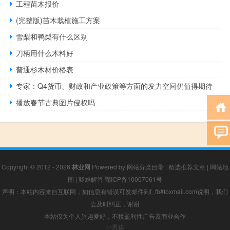
工程苗木报价
(完整版)苗木栽植施工方案
雪梨和鸭梨有什么区别
刀柄用什么木料好
普通杉木材价格表
专家：Q4货币、财政和产业政策等方面的发力空间仍值得期待
播放春节古典图片侵权吗
Copyright © 2012 - 2026
林业网
Powered by
网站分类目录
|
精选推荐文章
|
网站地
图
|
疑难解答
鄂ICP备10007061号
声明：本站内容来自互联网，如信息有错误可发邮件到f_fb#foxmail.com说明，我们
会及时纠正，谢谢
本站仅为个人兴趣爱好，不接盈利性广告及商业合作
小男孩