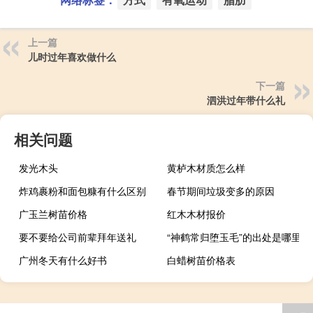
上一篇
儿时过年喜欢做什么
下一篇
泗洪过年带什么礼
相关问题
发光木头
黄栌木材质怎么样
炸鸡裹粉和面包糠有什么区别
春节期间垃圾变多的原因
广玉兰树苗价格
红木木材报价
要不要给公司前辈拜年送礼
“神鹤常归堕玉毛”的出处是哪里
广州冬天有什么好书
白蜡树苗价格表