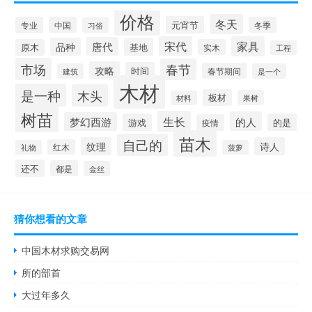
价格
冬天
元宵节
专业
中国
冬季
习俗
宋代
家具
唐代
品种
基地
原木
实木
工程
市场
春节
攻略
时间
春节期间
建筑
是一个
木材
是一种
木头
板材
果树
材料
树苗
生长
的人
梦幻西游
游戏
的是
疫情
苗木
自己的
纹理
诗人
红木
礼物
菠萝
还不
都是
金丝
猜你想看的文章
中国木材求购交易网
所的部首
大过年多久