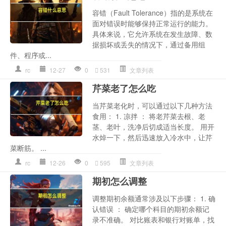
容错（Fault Tolerance）指的是系统在
面对错误时能够保持正常运行的能力。
具体来说，它允许系统在发生故障、数
据损坏或丢失的情况下，通过备用组
件、程序或...
rc
12-27
0
531
文章列表
芹菜老了怎么吃
当芹菜老化时，可以通过以下几种方法
食用： 1. 凉拌 ： 将老芹菜去根、老
茎、老叶，洗净后切成适当长度。 用开
水焯一下，然后迅速放入冷水中，让芹
菜断筋。 ...
rc
12-26
0
595
文章列表
期初怎么调整
调整期初余额通常涉及以下步骤： 1. 确
认错误 ： 确定哪个科目的期初余额记
录不准确。 对比账表和银行对账单，找