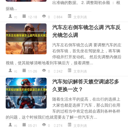
出准确的数据。 2. 调整期初余额 ： 根
据确...
rc
12-18
0
884
文章列表
汽车左右倒车镜怎么调 汽车反
光镜怎么调
汽车左右倒车镜怎么调 要调整汽车的左
右倒车镜，首先坐在驾驶座上，将车辆
停稳并打开发动机。 然后先调整内侧后
视镜，使其能够清晰地看到车辆后方，接着调整...
rc
11-26
0
242
文章列表
汽车知识解答天籁空调滤芯多
久更换一次？
随着生活水平的提高，在出行的选择上
大家也都是选择了汽车，那么我们在用
车的过程当中肯定也就会遇到各种各样
的问题，这个时候我们也就需要去了解一些汽车方...
rc
05-21
0
274
文章列表