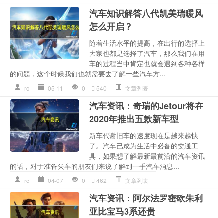
汽车知识解答八代凯美瑞暖风
怎么开启？
随着生活水平的提高，在出行的选择上
大家也都是选择了汽车，那么我们在用
车的过程当中肯定也就会遇到各种各样
的问题，这个时候我们也就需要去了解一些汽车方...
rc
05-11
0
540
文章列表
汽车资讯：奇瑞的Jetour将在
2020年推出五款新车型
新车代谢旧车的速度现在是越来越快
了。汽车已成为生活中必备的交通工
具，如果想了解最新最前沿的汽车资讯
的话，对于准备买车的朋友们来说了解到一手汽车消息...
rc
04-07
0
462
文章列表
汽车资讯：阿尔法罗密欧朱利
亚比宝马3系还贵