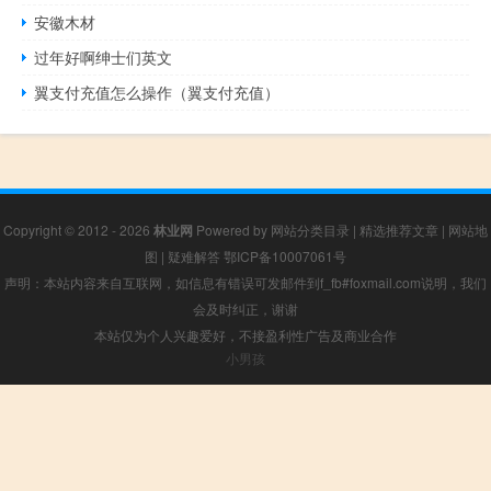
安徽木材
过年好啊绅士们英文
翼支付充值怎么操作（翼支付充值）
Copyright © 2012 - 2026
林业网
Powered by
网站分类目录
|
精选推荐文章
|
网站地
图
|
疑难解答
鄂ICP备10007061号
声明：本站内容来自互联网，如信息有错误可发邮件到f_fb#foxmail.com说明，我们
会及时纠正，谢谢
本站仅为个人兴趣爱好，不接盈利性广告及商业合作
小男孩