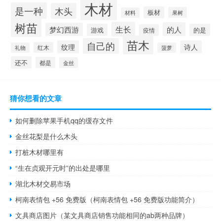
木材
是一种
木头
板材
果树
材料
树苗
生长
的人
梦幻西游
游戏
的是
疫情
苗木
自己的
纹理
诗人
红木
礼物
菠萝
还不
都是
金丝
猜你想看的文章
如何删除苹果手机qq的缓存文件
金丝花梨是什么木头
打桩木材哪里有
“生在贞观开元时”的出处是哪里
湖北木材交易市场
柯南表情包 +56 免费版（柯南表情包 +56 免费版功能简介）
文具商店图片（某文具商店销售功能相同的ab两种品牌）