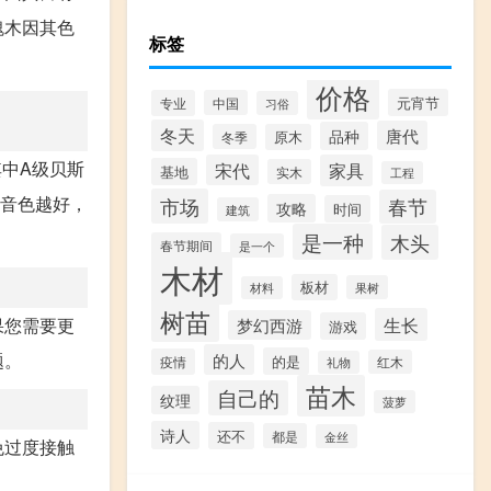
瑰木因其色
标签
价格
元宵节
专业
中国
习俗
冬天
唐代
品种
冬季
原木
其中A级贝斯
宋代
家具
基地
实木
工程
，音色越好，
市场
春节
攻略
时间
建筑
是一种
木头
春节期间
是一个
木材
板材
果树
材料
树苗
生长
果您需要更
梦幻西游
游戏
的人
题。
的是
疫情
红木
礼物
苗木
自己的
纹理
菠萝
诗人
还不
都是
金丝
免过度接触