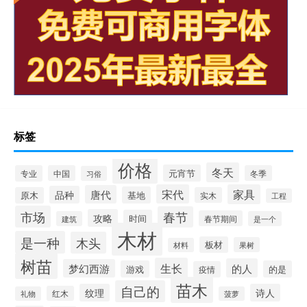
标签
价格
冬天
元宵节
专业
中国
冬季
习俗
宋代
家具
唐代
品种
基地
原木
实木
工程
市场
春节
攻略
时间
春节期间
建筑
是一个
木材
是一种
木头
板材
果树
材料
树苗
生长
的人
梦幻西游
游戏
的是
疫情
苗木
自己的
纹理
诗人
红木
礼物
菠萝