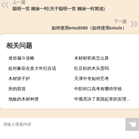
上一篇
聪明一世 糊涂一时(关于聪明一世 糊涂一时简述)
下一篇
如何使用emu8086（如何使用emule）
相关问题
迷你漏斗攻略
木材材积表怎么算
处对象应在多大年纪合适
红豆杉的木头贵吗
木材烘干炉
天津中专如何艺考
所的部首
中职对口高考有哪些学校
地板的木材种类
中俄否决了美国起草的安理会有关巴以局势决议草案中方回应
☚