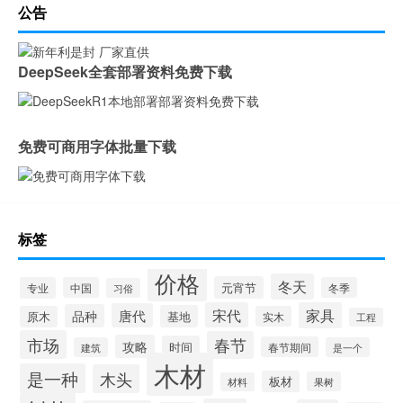
公告
DeepSeek全套部署资料免费下载
免费可商用字体批量下载
标签
价格
冬天
元宵节
专业
中国
冬季
习俗
宋代
家具
唐代
品种
基地
原木
实木
工程
市场
春节
攻略
时间
春节期间
建筑
是一个
木材
是一种
木头
板材
果树
材料