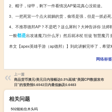
2、帽子，绿甲，剩下一件看情况AP菊花真心没前途。
3、一把死宣一个点火就躺的货，偷塔是强，但是一抓必死
4、不推荐德邦AP？不是吧？这么犀利？大神告诉你 法师鞋 
都是
一般
出攻速魔刀(什么牙）然后就冰杖 狂徒 智慧魔刃 
本文【apex英雄手游（ap德邦）】到此讲解完毕了，希
网络标签
上一篇
商品货币澳元/美元日内涨幅达0.5%延续“美国CPI数据发布
日”的涨势报0.6542日内最低触及0.6483
相关问题
502能粘住木头吗