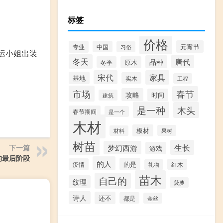
标签
价格
元宵节
专业
中国
习俗
厄运小姐出装
冬天
唐代
品种
冬季
原木
宋代
家具
基地
实木
工程
市场
春节
攻略
时间
建筑
是一种
木头
春节期间
是一个
木材
板材
果树
材料
树苗
生长
梦幻西游
下一篇
游戏
的最后阶段
的人
的是
疫情
红木
礼物
苗木
自己的
纹理
菠萝
诗人
还不
都是
金丝