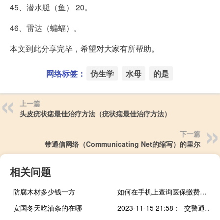
45、潜水艇（鱼） 20。
46、雷达（蝙蝠）。
本文到此分享完毕，希望对大家有所帮助。
网络标签：
仿生学
水母
的是
上一篇
头皮疣状痣最佳治疗方法（疣状痣最佳治疗方法）
下一篇
带通信网络（Communicating Net的缩写）的里尔
相关问题
防腐木材多少钱一方
如何在手机上查询医保缴费情况
安国冬天吃油条的在哪
2023-11-15 21:58： 交警通知：受交通事故影响，S29盘锦疏港高速公路辽东湾收费站限制7座以上客车、黄牌货车驶入高速公路，其他车辆均可以正常通行。 ​​​