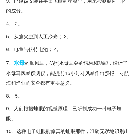
3、已经被安装在宇宙飞船的座舱里，用来检测舱内气体
的成分。
4、 2。
5、从萤火虫到人工冷光； 3。
6、电鱼与伏特电池； 4。
水母
7、
的顺风耳，仿照水母耳朵的结构和功能，设计了
水母耳风暴预测仪，能提前15小时对风暴作出预报，对航
海和渔业的安全都有重要意义。
8、 5。
9、人们根据蛙眼的视觉原理，已研制成功一种电子蛙
眼。
10、这种电子蛙眼能像真的蛙眼那样，准确无误地识别出