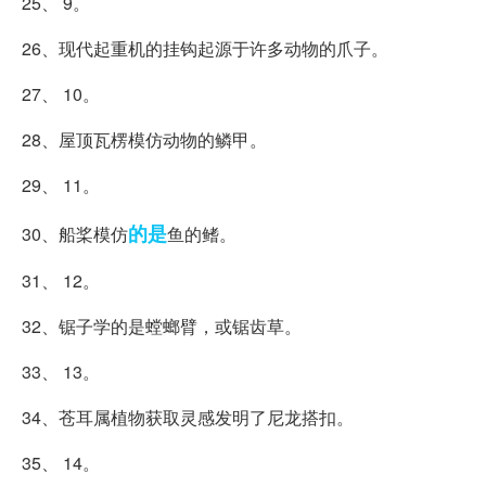
25、 9。
26、现代起重机的挂钩起源于许多动物的爪子。
27、 10。
28、屋顶瓦楞模仿动物的鳞甲。
29、 11。
的是
30、船桨模仿
鱼的鳍。
31、 12。
32、锯子学的是螳螂臂，或锯齿草。
33、 13。
34、苍耳属植物获取灵感发明了尼龙搭扣。
35、 14。