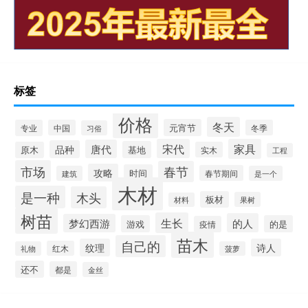
标签
价格
冬天
元宵节
专业
中国
冬季
习俗
宋代
家具
唐代
品种
基地
原木
实木
工程
市场
春节
攻略
时间
春节期间
建筑
是一个
木材
是一种
木头
板材
果树
材料
树苗
生长
的人
梦幻西游
游戏
的是
疫情
苗木
自己的
纹理
诗人
红木
礼物
菠萝
还不
都是
金丝