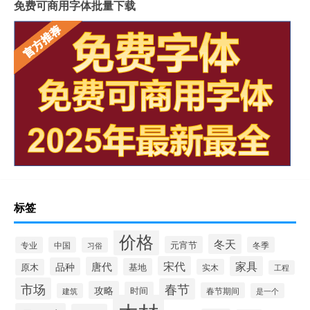
免费可商用字体批量下载
标签
价格
冬天
元宵节
专业
中国
冬季
习俗
宋代
家具
唐代
品种
基地
原木
实木
工程
市场
春节
攻略
时间
春节期间
建筑
是一个