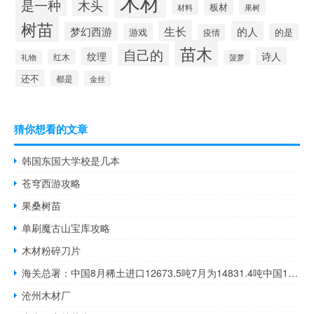
木材
是一种
木头
板材
果树
材料
树苗
生长
的人
梦幻西游
游戏
的是
疫情
苗木
自己的
纹理
诗人
红木
礼物
菠萝
还不
都是
金丝
猜你想看的文章
韩国东国大学校是几本
苍穹西游攻略
果桑树苗
单刷魔古山宝库攻略
木材粉碎刀片
海关总署：中国8月稀土进口12673.5吨7月为14831.4吨中国1-8月稀土进口为118426吨中国8月稀土出口4775吨7月为5425.6吨中国1-8月稀土出口为36436.6吨中国8月天然气进口1085.8万吨7月为1030.8万吨中国1-8月天然气进口为7770.7万吨中国8月成品油进口为352.6万吨7月为450.4万吨中国1-8月成品油进口为3055万吨中国8月成品油出口为589.4万吨7月为531.1万吨中国1-8月成品油出口为4250.7万吨中国8月原油进口5280.4万吨7月为4368
沧州木材厂