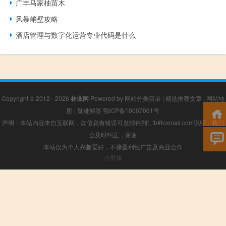
广丰马家柚苗木
风暴峭壁攻略
酒店管理与数字化运营专业代码是什么
Copyright © 2012 - 2026
林业网
Powered by
网站分类目录
|
精选推荐文章
|
网站地
图
|
疑难解答
鄂ICP备10007061号
声明：本站内容来自互联网，如信息有错误可发邮件到f_fb#foxmail.com说明，我们
会及时纠正，谢谢
本站仅为个人兴趣爱好，不接盈利性广告及商业合作
小男孩