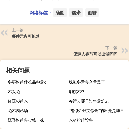
网络标签：
汤圆
糯米
血糖
上一篇
哪种元宵可以蒸
下一篇
保定人春节可以出游吗吗
相关问题
冬枣树苗什么品种最好
珠海冬天多久天黑了
木头花
胡桃木料
红豆杉苗木
春运去哪里过年最难忘
花木园艺场
“袍似烂银文似锦”的出处是哪里
沉香树苗多少钱一株
木材粉碎设备