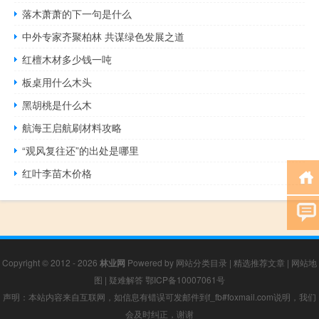
落木萧萧的下一句是什么
中外专家齐聚柏林 共谋绿色发展之道
红檀木材多少钱一吨
板桌用什么木头
黑胡桃是什么木
航海王启航刷材料攻略
“观风复往还”的出处是哪里
红叶李苗木价格
Copyright © 2012 - 2026
林业网
Powered by
网站分类目录
|
精选推荐文章
|
网站地
图
|
疑难解答
鄂ICP备10007061号
声明：本站内容来自互联网，如信息有错误可发邮件到f_fb#foxmail.com说明，我们
会及时纠正，谢谢