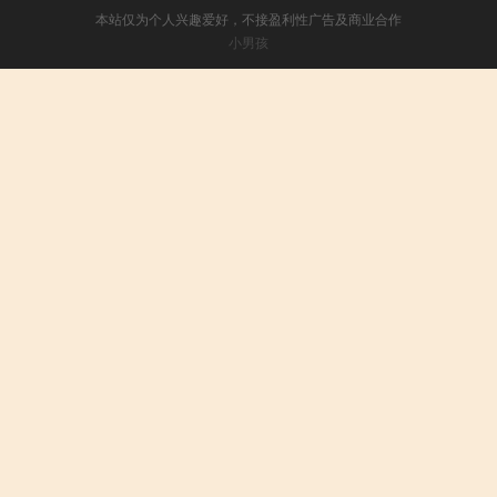
本站仅为个人兴趣爱好，不接盈利性广告及商业合作
小男孩