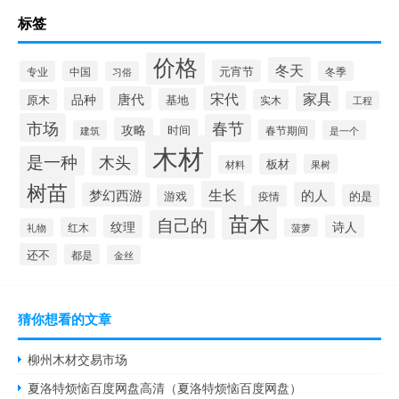
标签
价格
冬天
元宵节
专业
中国
冬季
习俗
宋代
家具
唐代
品种
基地
原木
实木
工程
市场
春节
攻略
时间
春节期间
建筑
是一个
木材
是一种
木头
板材
果树
材料
树苗
生长
的人
梦幻西游
游戏
的是
疫情
苗木
自己的
纹理
诗人
红木
礼物
菠萝
还不
都是
金丝
猜你想看的文章
柳州木材交易市场
夏洛特烦恼百度网盘高清（夏洛特烦恼百度网盘）