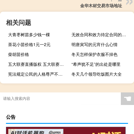
金华木材交易市场地址
相关问题
大青枣树苗多少钱一棵
无效合同和效力待定合同的区别
茶花小苗价格1元一2元
明唐寅写的元宵什么心情
柴胡苗价格
冬天怎样保护衣服不掉色
五大联赛直播版权 五大联赛直播
“希声犹不足”的出处是哪里
宪法规定公民的人格尊严不受侵犯这一权利属于什么权（宪法规定公民的人格尊严不受侵犯禁止用任何方法对公民进行）
冬天几个领导吃饭图片大全
☚
公告