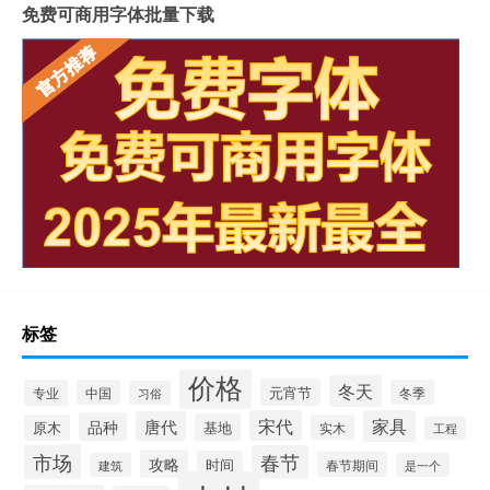
免费可商用字体批量下载
标签
价格
冬天
元宵节
专业
中国
冬季
习俗
宋代
家具
唐代
品种
基地
原木
实木
工程
市场
春节
攻略
时间
春节期间
建筑
是一个