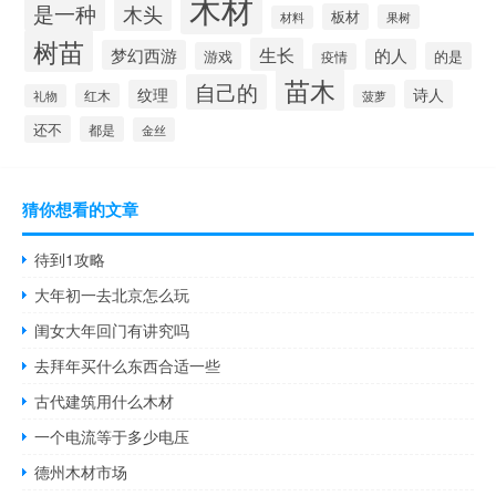
木材
是一种
木头
板材
果树
材料
树苗
生长
的人
梦幻西游
游戏
的是
疫情
苗木
自己的
纹理
诗人
红木
礼物
菠萝
还不
都是
金丝
猜你想看的文章
待到1攻略
大年初一去北京怎么玩
闺女大年回门有讲究吗
去拜年买什么东西合适一些
古代建筑用什么木材
一个电流等于多少电压
德州木材市场