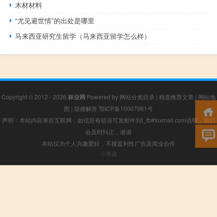
木材材料
“尤见避世情”的出处是哪里
马来西亚研究生留学（马来西亚留学怎么样）
Copyright © 2012 - 2026
林业网
Powered by
网站分类目录
|
精选推荐文章
|
网站地
图
|
疑难解答
鄂ICP备10007061号
声明：本站内容来自互联网，如信息有错误可发邮件到f_fb#foxmail.com说明，我们
会及时纠正，谢谢
本站仅为个人兴趣爱好，不接盈利性广告及商业合作
小男孩