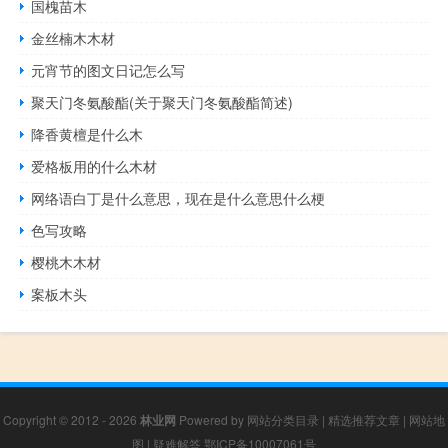
国槐苗木
金丝楠木木材
元宵节的图文日记怎么写
聚天门冬氨酸酯(关于聚天门冬氨酸酯简述)
降香黄檀是什么木
爱格板用的什么木材
网络语白丁是什么意思，现在是什么意思什么梗
色写攻略
樱桃木木材
案板木头
Copyright © 2012 - 2026
林业网
Powered by
网站分类目录
|
精选推荐文章
|
网站地
图
|
疑难解答
鄂ICP备10007061号