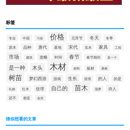
标签
价格
冬天
元宵节
专业
中国
冬季
习俗
宋代
家具
唐代
品种
基地
原木
实木
工程
市场
春节
攻略
时间
春节期间
建筑
是一个
木材
是一种
木头
板材
果树
材料
树苗
生长
的人
梦幻西游
游戏
的是
疫情
苗木
自己的
纹理
诗人
红木
礼物
菠萝
还不
都是
金丝
猜你想看的文章