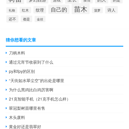
疫情
苗木
自己的
纹理
诗人
红木
礼物
菠萝
还不
都是
金丝
猜你想看的文章
刀柄木料
通过元宵节收获到了什么
py和fpy的区别
“天街如水翠尘空”的出处是哪里
为什么黑鸡比白鸡厉害啊
21克智能手机（21克手机怎么样）
翠冠梨树苗哪里有售
木头废料
黄金好还是翡翠好