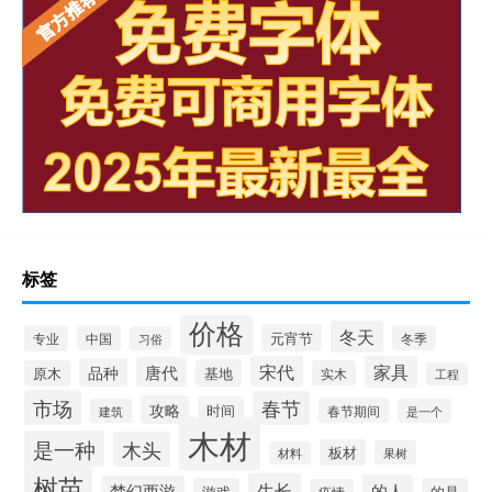
标签
价格
冬天
元宵节
专业
中国
冬季
习俗
宋代
家具
唐代
品种
基地
原木
实木
工程
市场
春节
攻略
时间
春节期间
建筑
是一个
木材
是一种
木头
板材
果树
材料
树苗
生长
的人
梦幻西游
游戏
的是