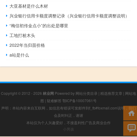
大亚基材是什么木材
兴业银行信用卡额度调整记录（兴业银行信用卡额度调整说明）
“梅信初传金点小”的出处是哪里
工地打桩木头
2022年当归苗价格
a站是什么
Copyright © 2012 - 2026
林业网
Powered by
网站分类目录
|
精选推荐文章
|
网站地
图
|
疑难解答
鄂ICP备10007061号
声明：本站内容来自互联网，如信息有错误可发邮件到f_fb#foxmail.com说明，我们
会及时纠正，谢谢
本站仅为个人兴趣爱好，不接盈利性广告及商业合作
小男孩