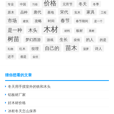
价格
冬天
元宵节
专业
中国
冬季
习俗
宋代
家具
唐代
品种
基地
原木
实木
工程
市场
春节
攻略
时间
春节期间
建筑
是一个
木材
是一种
木头
板材
果树
材料
树苗
生长
的人
梦幻西游
游戏
的是
疫情
苗木
自己的
纹理
诗人
红木
礼物
菠萝
还不
都是
金丝
猜你想看的文章
冬天用手摸室外的铁和木头
铝板材厂家
好木材价格
冰柜冬天怎么保养