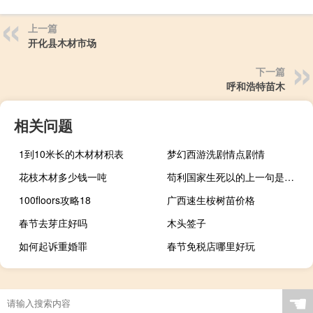
上一篇
开化县木材市场
下一篇
呼和浩特苗木
相关问题
1到10米长的木材材积表
梦幻西游洗剧情点剧情
花枝木材多少钱一吨
苟利国家生死以的上一句是什么
100floors攻略18
广西速生桉树苗价格
春节去芽庄好吗
木头签子
如何起诉重婚罪
春节免税店哪里好玩
☚