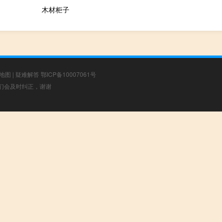
木材柜子
地图
|
疑难解答
鄂ICP备10007061号
，我们会及时纠正，谢谢