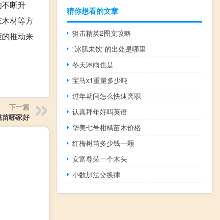
的不断升
猜你想看的文章
态木材等方
狙击精英2图文攻略
策的推动来
“冰肌未饮”的出处是哪里
冬天淋雨也是
宝马x1重量多少吨
过年期间怎么快速离职
下一篇
认真拜年好吗英语
桃苗哪家好
华美七号柑橘苗木价格
红梅树苗多少钱一颗
安富尊荣一个木头
小数加法交换律