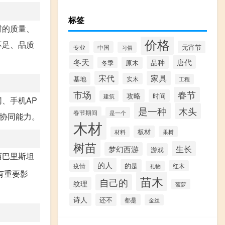
标签
材的质量、
价格
不足、品质
元宵节
专业
中国
习俗
冬天
唐代
品种
冬季
原木
宋代
家具
基地
实木
工程
市场
春节
攻略
时间
建筑
、手机AP
是一种
木头
春节期间
是一个
协同能力。
木材
板材
果树
材料
树苗
生长
梦幻西游
游戏
西巴里斯坦
的人
的是
疫情
红木
礼物
有重要影
苗木
自己的
纹理
菠萝
诗人
还不
都是
金丝