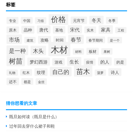
标签
价格
冬天
元宵节
专业
中国
冬季
习俗
宋代
家具
唐代
品种
基地
原木
实木
工程
市场
春节
攻略
时间
春节期间
建筑
是一个
木材
是一种
木头
板材
果树
材料
树苗
生长
的人
梦幻西游
游戏
的是
疫情
苗木
自己的
纹理
诗人
红木
礼物
菠萝
还不
都是
金丝
猜你想看的文章
既旦如何读（既旦是什么）
过年回去穿什么裙子和鞋