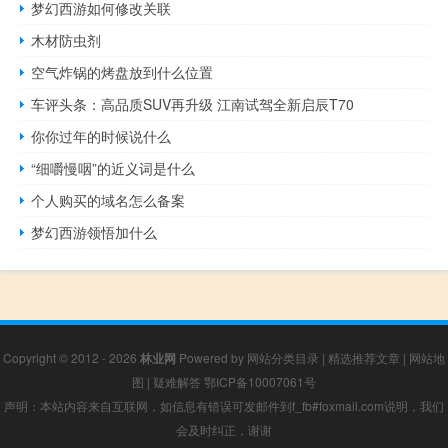
梦幻西游如何修改关联
木材防虫剂
空气炸锅的烤盘放到什么位置
车评头条：高品质SUV再升级 江南试驾全新启辰T70
你你过年的时候说什么
“细嚼慢咽”的近义词是什么
个人购买的域名怎么备案
梦幻西游领悟加什么
Copyright © 2012 - 2026
林业网
Powered by
网站分类目录
|
精选推荐文章
|
网站地
图
|
疑难解答
鄂ICP备10007061号
声明：本站内容来自互联网，如信息有错误可发邮件到f_fb#foxmail.com说明，我们
会及时纠正，谢谢