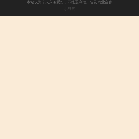
本站仅为个人兴趣爱好，不接盈利性广告及商业合作
小男孩