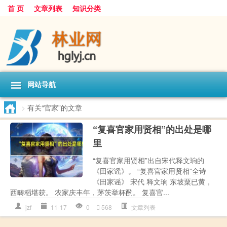
首 页
文章列表
知识分类
网站导航
>
有关“官家”的文章
“复喜官家用贤相”的出处是哪
里
“复喜官家用贤相”出自宋代释文珦的
《田家谣》。 “复喜官家用贤相”全诗
《田家谣》 宋代 释文珦 东坡粟已黄，
西畴稻堪获。 农家庆丰年，茅茨举杯酌。 复喜官...
jzf
11-17
0
568
文章列表