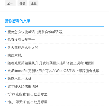
还不
都是
金丝
猜你想看的文章
魔兽怎么快捷喊话（魔兽自动喊话器）
你有没有大年三十
冬天森林怎么生火的
陕西木材厂
随着减肥药销量飙升 丹麦制药巨头诺和诺德上调利润预测
MyFitnessPal更新让用户可以在WearOS手表上跟踪膳食或锻炼情况
防腐木常用木材
过年哪天给佛擦洗好
“弃捐素所爱”的出处是哪里
“按户即天河”的出处是哪里