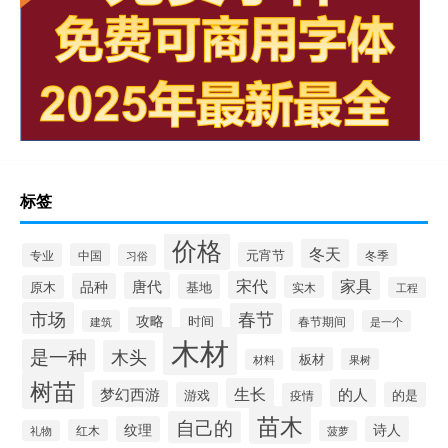
标签
价格
冬天
元宵节
专业
中国
冬季
习俗
宋代
家具
唐代
品种
基地
原木
实木
工程
市场
春节
攻略
时间
春节期间
建筑
是一个
木材
是一种
木头
板材
果树
材料
树苗
生长
的人
梦幻西游
游戏
的是
疫情
苗木
自己的
纹理
诗人
红木
礼物
菠萝