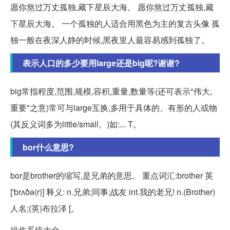
愿你熬过万丈孤独,藏下星辰大海。 愿你熬过万丈孤独,藏
下星辰大海。 一个孤独的人适合用黑色为主的复古头像 孤
独一般在夜深人静的时候,黑夜里人最容易感到孤独了。
表示人口的多少要用large还是big呢?谢谢?
big常指程度,范围,规模,容积,重量,数量等(还可表示"伟大,
重要"之意)常可与large互换,多用于具体的、有形的人或物
(其反义词多为little/small。)如:... T。
bor什么意思?
bor是brother的缩写,是兄弟的意思。 重点词汇:brother 英
['brʌðə(r)] 释义: n.兄弟;同事;战友 int.我的老兄! n.(Brother)
人名;(英)布拉泽 [。
操作系统大全