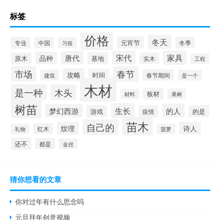
标签
价格
冬天
元宵节
专业
中国
冬季
习俗
宋代
家具
唐代
品种
基地
原木
实木
工程
市场
春节
攻略
时间
春节期间
建筑
是一个
木材
是一种
木头
板材
果树
材料
树苗
生长
的人
梦幻西游
游戏
的是
疫情
苗木
自己的
纹理
诗人
红木
礼物
菠萝
还不
都是
金丝
猜你想看的文章
你对过年有什么思念吗
元旦拜年创意视频