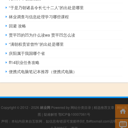
“于是乃朝诸县令长七十二人”的出处是哪里
林业调查与信息处理学习哪些课程
回避 攻略
贾平凹的凹为什么读wa 贾平凹怎么读
“满朝权贵皆曾忤”的出处是哪里
庆阳属于我国哪个省
ff14职业任务攻略
便携式电脑笔记本推荐（便携式电脑）
Copyright © 2012 - 2026
林业网
Powered by
网站分类目录
|
精选推荐文章
|
网站地
图
|
疑难解答
鄂ICP备10007061号
声明：本站内容来自互联网，如信息有错误可发邮件到f_fb#foxmail.com说明，我们
会及时纠正，谢谢