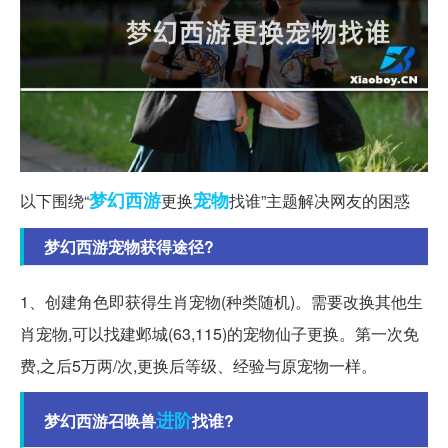
梦幻西游
宠物
以下围绕“
更换
找谁”主题解决网友的困惑
梦幻西游宠物获得途径?
1、创建角色即获得生肖宠物(种类随机)。需要改换其他生
肖宠物,可以找建邺城(63,115)的宠物仙子更换。第一次免
费,之后5万两/次,更换后等级、经验与原宠物一样。
进阶
梦幻西游召唤兽
找谁?