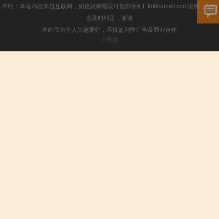
声明：本站内容来自互联网，如信息有错误可发邮件到f_fb#foxmail.com说明，我们
会及时纠正，谢谢
本站仅为个人兴趣爱好，不接盈利性广告及商业合作
小男孩