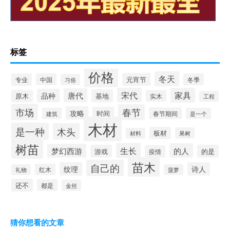
标签
价格
冬天
元宵节
专业
中国
冬季
习俗
宋代
家具
唐代
品种
基地
原木
实木
工程
市场
春节
攻略
时间
春节期间
建筑
是一个
木材
是一种
木头
板材
果树
材料
树苗
生长
的人
梦幻西游
游戏
的是
疫情
苗木
自己的
纹理
诗人
红木
礼物
菠萝
还不
都是
金丝
猜你想看的文章