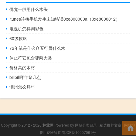
佛龛一般用什么木头
itunes连接手机发生未知错误0xe800000a（0xe8000012）
电视机怎样调彩色
60级攻略
72年鼠是什么命五行属什么木
休止符它包含哪两大类
价格高的木材
billbill拜年祭几点
潮州怎么拜年
Copyright © 2012 - 2026
林业网
Powered by
网站分类目录
|
精选推荐文章
|
网站地
图
|
疑难解答
鄂ICP备10007061号