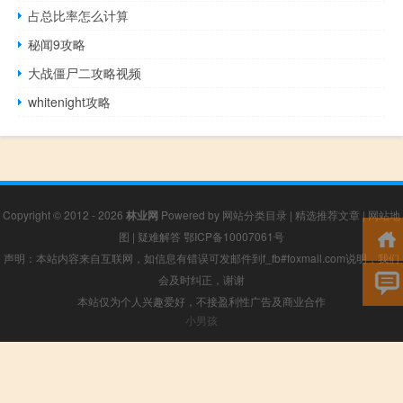
占总比率怎么计算
秘闻9攻略
大战僵尸二攻略视频
whitenight攻略
Copyright © 2012 - 2026
林业网
Powered by
网站分类目录
|
精选推荐文章
|
网站地
图
|
疑难解答
鄂ICP备10007061号
声明：本站内容来自互联网，如信息有错误可发邮件到f_fb#foxmail.com说明，我们
会及时纠正，谢谢
本站仅为个人兴趣爱好，不接盈利性广告及商业合作
小男孩