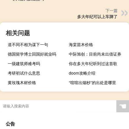
下一篇
多大年纪可以上车牌了
相关问题
道不同不相为谋下一句
海棠苗木价格
德国留学博士回国好就业吗
中际旭创：目前尚未出借证券
一级建筑师难考吗
你在多大年纪听到过这首歌
考研初试什么意思
doom攻略介绍
黄玫瑰木材价格
“喧喧出烟杪”的出处是哪里
☚
公告