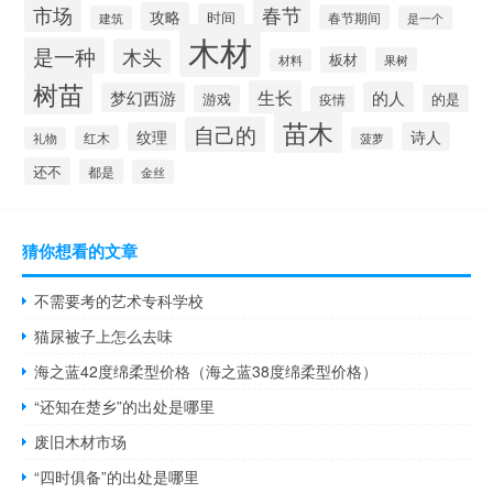
市场
春节
攻略
时间
春节期间
建筑
是一个
木材
是一种
木头
板材
果树
材料
树苗
生长
的人
梦幻西游
游戏
的是
疫情
苗木
自己的
纹理
诗人
红木
礼物
菠萝
还不
都是
金丝
猜你想看的文章
不需要考的艺术专科学校
猫尿被子上怎么去味
海之蓝42度绵柔型价格（海之蓝38度绵柔型价格）
“还知在楚乡”的出处是哪里
废旧木材市场
“四时俱备”的出处是哪里